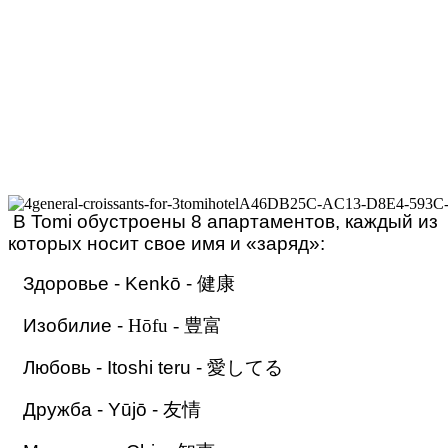
В Tomi обустроены 8 апартаментов, каждый из
которых носит свое имя и «заряд»:
Здоровье - Kenkō - 健康
Изобилие
-
Hōfu - 豊富
Любовь - Itoshi teru - 愛してる
Дружба - Yūjō - 友情