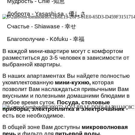
Мудрость - Chie -知恵
Доброта - Yasashi-sa - 優しさ
Счастье - Shiawase - 幸せ
Благополучие - Kōfuku - 幸福
В каждой мини-квартире могут с комфортом
разместиться до 3-5 человек в зависимости от
выбранной квартиры.
В наших апартаментах Вы найдете полностью
укомплектованную
мини-кухню,
которая
позволит Вам наслаждаться привычными Вам
вкусными и полезными домашними блюдами в
любое время суток.
Посуда, столовые
приборы, электроплитка и электрочайник
-
есть все необходимое.
В общей зоне Вам доступны
микроволновая
печь
и фильтр для
питьевой воды.